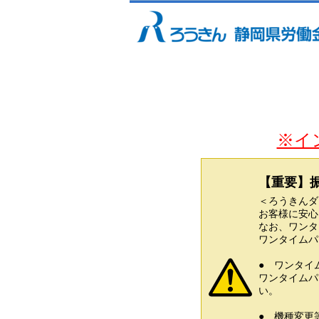
※イ
【重要】
＜ろうきんダ
お客様に安心
なお、ワンタ
ワンタイムパ
● ワンタイ
ワンタイムパ
い。
● 機種変更