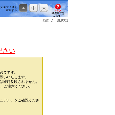
大
文字サイズを
中
小
変更する
操作方法は
こちらへ
画面ID：BLI001
》
ださい
必要です。
願いいたします。
は即時反映されません。
で、ご注意ください。
ュアル」をご確認くださ