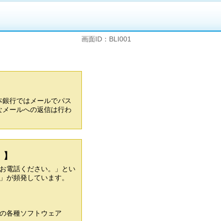
画面ID：BLI001
本銀行ではメールでパス
なメールへの返信は行わ
。】
お電話ください。」とい
」が頻発しています。
の各種ソフトウェア