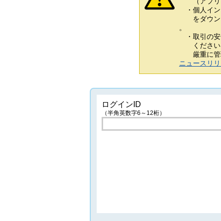
（アプリ）
・個人イン
をダウンロ
。
・取引の安
ください。
厳重に管理
ニュースリリ
ログインID
（半角英数字6～12桁）