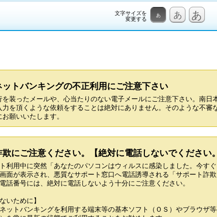
あ
文字サイズを
あ
あ
変更する
ネットバンキングの不正利用にご注意下さい
行を装ったメールや、心当たりのない電子メールにご注意下さい。南日
入力を頂くような依頼をすることは絶対にありません。そのような不審
にお願いいたします。
詐欺にご注意ください。【絶対に電話しないでください
ト利用中に突然「あなたのパソコンはウィルスに感染しました。今すぐ
画面が表示され、悪質なサポート窓口へ電話誘導される「サポート詐欺
電話番号には、絶対に電話しないよう十分にご注意ください。
ないために】
ネットバンキングを利用する端末等の基本ソフト（ＯＳ）やブラウザ等