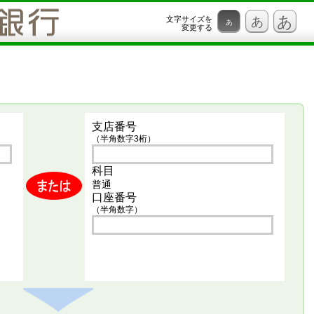
あ
文字サイズを
あ
あ
変更する
支店番号
（半角数字3桁）
科目
普通
口座番号
（半角数字）