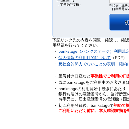
（半角数字7桁）
※代表口座を
口座番号が
下記リンク先の内容を閲覧・確認し、確認
用登録を行ってください。
・
bankstage（バンクステージ）利用規
・
個人情報の利用目的について
（PDF）
・
反社会的勢力でないことの表明・確約
・
屋号付き口座など
事業性でご利用の口
・
既にbankstageをご利用中のお客
・
bankstageの利用開始手続きにあ
銀行お届けの電話番号から、当行所定
お手元に、届出電話番号の電話機（固
・
初回利用登録後、bankstageで
初めて
ご利用いただく前に、本人確認書類を