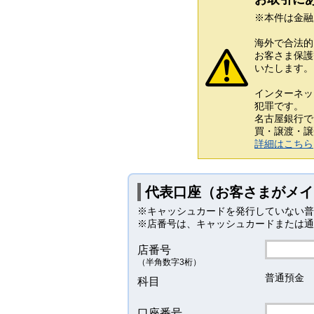
※本件は金融
海外で合法的
お客さま保護
いたします。
インターネッ
犯罪です。
名古屋銀行で
買・譲渡・譲
詳細はこちら
代表口座（お客さまがメイ
※キャッシュカードを発行していない普
※店番号は、キャッシュカードまたは通
店番号
（半角数字3桁）
普通預金
科目
口座番号