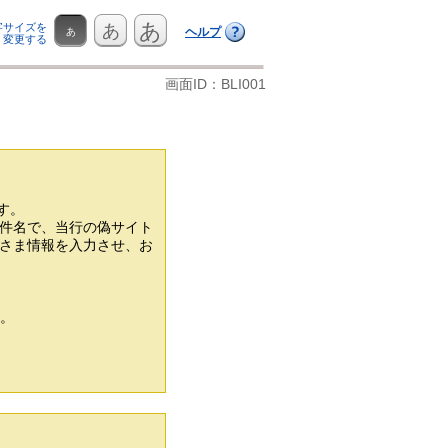
あ
字サイズを
あ
ヘルプ
あ
変更する
画面ID：BLI001
ます。
件名で、当行の偽サイト
客さま情報を入力させ、お
い。