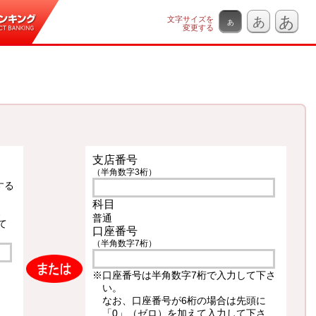
あ
文字サイズを
あ
あ
変更する
支店番号
（半角数字3桁）
する
科目
、
普通
て
口座番号
（半角数字7桁）
※口座番号は半角数字7桁で入力して下さ
い。
なお、口座番号が6桁の場合は先頭に
「0」（ゼロ）を加えて入力して下さ