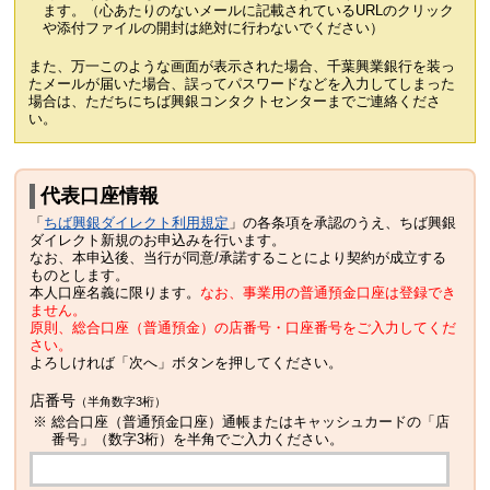
ます。（心あたりのないメールに記載されているURLのクリック
や添付ファイルの開封は絶対に行わないでください）
また、万一このような画面が表示された場合、千葉興業銀行を装っ
たメールが届いた場合、誤ってパスワードなどを入力してしまった
場合は、ただちにちば興銀コンタクトセンターまでご連絡くださ
い。
代表口座情報
「
ちば興銀ダイレクト利用規定
」の各条項を承認のうえ、ちば興銀
ダイレクト新規のお申込みを行います。
なお、本申込後、当行が同意/承諾することにより契約が成立する
ものとします。
本人口座名義に限ります。
なお、事業用の普通預金口座は登録でき
ません。
原則、総合口座（普通預金）の店番号・口座番号をご入力してくだ
さい。
よろしければ「次へ」ボタンを押してください。
店番号
（半角数字3桁）
※
総合口座（普通預金口座）通帳またはキャッシュカードの「店
番号」（数字3桁）を半角でご入力ください。