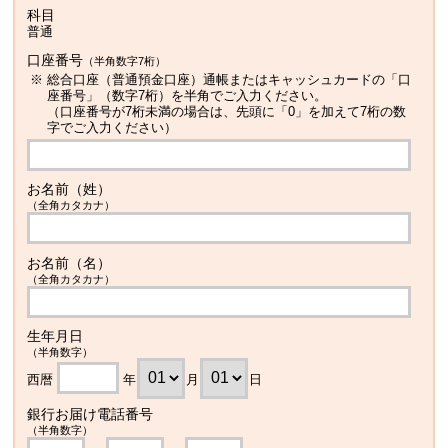
科目
普通
口座番号
（半角数字7桁）
※
総合口座（普通預金口座）通帳またはキャッシュカードの「口
座番号」（数字7桁）を半角でご入力ください。
（口座番号が7桁未満の場合は、先頭に「0」を加えて7桁の数
字でご入力ください）
お名前（姓）
（全角カタカナ）
お名前（名）
（全角カタカナ）
生年月日
（半角数字）
西暦
年
月
日
銀行お届け電話番号
（半角数字）