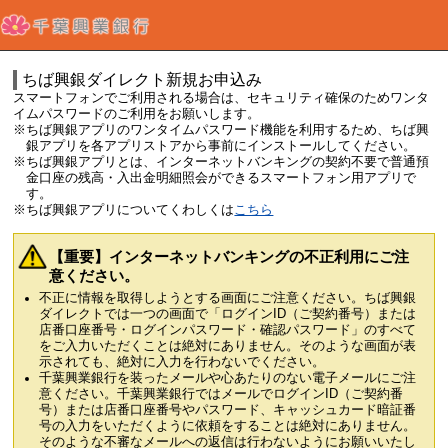
ちば興銀ダイレクト新規お申込み
スマートフォンでご利用される場合は、セキュリティ確保のためワンタ
イムパスワードのご利用をお願いします。
※ちば興銀アプリのワンタイムパスワード機能を利用するため、ちば興
銀アプリを各アプリストアから事前にインストールしてください。
※ちば興銀アプリとは、インターネットバンキングの契約不要で普通預
金口座の残高・入出金明細照会ができるスマートフォン用アプリで
す。
※ちば興銀アプリについてくわしくは
こちら
【重要】インターネットバンキングの不正利用にご注
意ください。
不正に情報を取得しようとする画面にご注意ください。ちば興銀
ダイレクトでは一つの画面で「ログインID（ご契約番号）または
店番口座番号・ログインパスワード・確認パスワード」のすべて
をご入力いただくことは絶対にありません。そのような画面が表
示されても、絶対に入力を行わないでください。
千葉興業銀行を装ったメールや心あたりのない電子メールにご注
意ください。千葉興業銀行ではメールでログインID（ご契約番
号）または店番口座番号やパスワード、キャッシュカード暗証番
号の入力をいただくように依頼をすることは絶対にありません。
そのような不審なメールへの返信は行わないようにお願いいたし