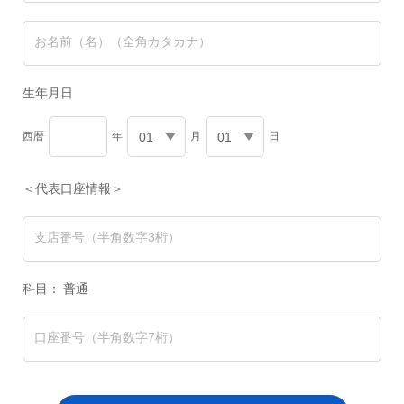
お名前（名）
（全角カタカナ）
生年月日
西暦
年
月
日
＜代表口座情報＞
支店番号
（半角数字3桁）
科目：
普通
口座番号
（半角数字7桁）