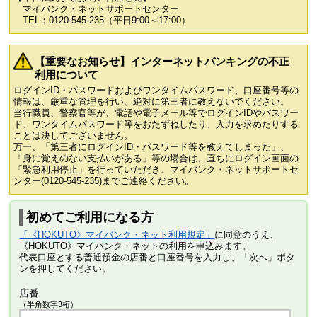
マイバンク・ネットサポートセンター
TEL：0120-545-235（平日9:00～17:00）
【重要なお知らせ】インターネットバンキングの不正
利用について
ログインID・パスワードおよびワンタイムパスワード、口座番号等の
情報は、厳重な管理を行い、絶対に第三者に教えないでください。
当行職員、警察官等が、電話や電子メール等でログインIDやパスワー
ド、ワンタイムパスワード等をおたずねしたり、入力を求めたりする
ことは決してございません。
万一、「第三者にログインID・パスワード等を教えてしまった」、
「身に覚えのない支払いがある」等の場合は、直ちにログイン画面の
「緊急利用停止」を行っていただき、マイバンク・ネットサポートセ
ンター(0120-545-235)までご連絡ください。
初めてご利用になる方
「《HOKUTO》マイバンク・ネット利用規定」
に同意のうえ、
《HOKUTO》マイバンク・ネットの利用を申込みます。
代表口座とする普通預金の店番と口座番号を入力し、「次へ」ボタ
ンを押してください。
店番
（半角数字3桁）